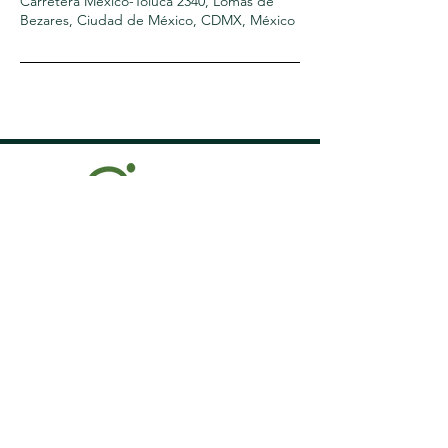
Carretera México-Toluca 2340, Lomas de
Bezares, Ciudad de México, CDMX, México
Aviso de Privacidad
WhastApp: 55-4916-2764