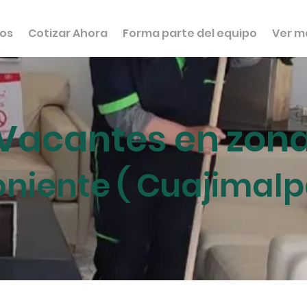
ios
Cotizar Ahora
Forma parte del equipo
Ver m
Vacantes en zon
oniente ( Cuajimalp