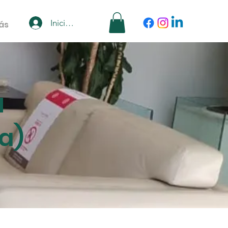
Iniciar sesión
ás
a
a)